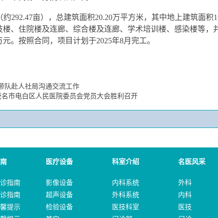
米（约292.47亩），总建筑面积20.20万平方米，其中地上建筑面积
技楼、住院楼及连廊、综合楼及连廊、学术培训楼、感染楼等，
0万元。按照合同，项目计划于2025年8月完工。
导带队赴人社局沟通交流工作
共茂名市电白区人民医院委员会党员大会胜利召开
南
医疗设备
科室介绍
名医风采
诊指南
影像设备
内科系统
外科
诊指南
超声设备
外科系统
内科
馨提示
检验设备
医技科室
医技