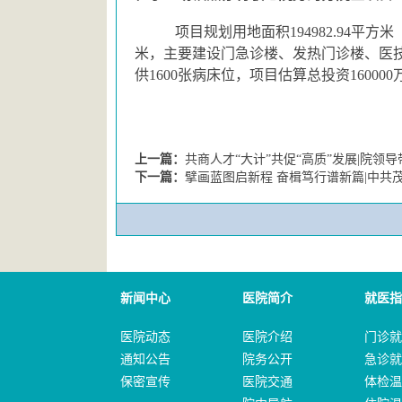
项目规划用地面积194982.94平方
米，主要建设门急诊楼、发热门诊楼、医
供1600张病床位，项目估算总投资16000
上一篇：
共商人才“大计”共促“高质”发展|院领
下一篇：
擘画蓝图启新程 奋楫笃行谱新篇|中
新闻中心
医院简介
就医指
医院动态
医院介绍
门诊就
通知公告
院务公开
急诊就
保密宣传
医院交通
体检温