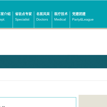
科室介绍
省驻点专家
名医风采
医疗技术
党建团建
ept.
Specialist
Doctors
Medical
Party&League