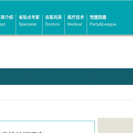
科室介绍
省驻点专家
名医风采
医疗技术
党建团建
ept.
Specialist
Doctors
Medical
Party&League