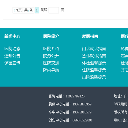
跳转
页
1
/1页│共
2
条
1
新闻中心
医院简介
就医指南
医
医院动态
医院介绍
门诊就诊指南
影
通知公告
院务公开
急诊就诊指南
超
保密宣传
医院交通
体检温馨提示
检
院内导航
住院温馨提示
其
出院温馨提示
咨询电话：13929799123
地址：广
胸痛中心电话：19375870959
邮政编码：
卒中中心电话：19375910579
版权所有：
创伤中心电话：0668-5522091
粤ICP备17