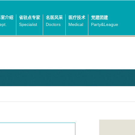
科室介绍
省驻点专家
名医风采
医疗技术
党建团建
ept.
Specialist
Doctors
Medical
Party&League