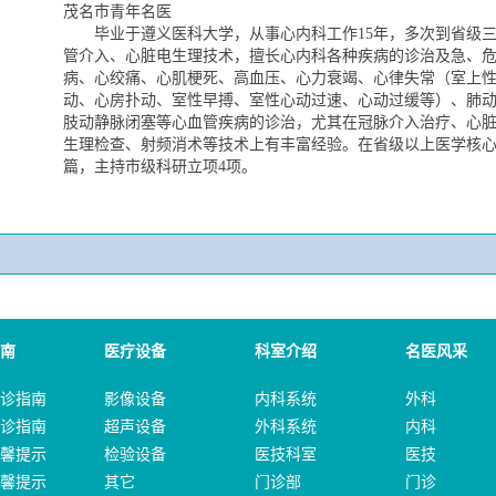
茂名市青年名医
毕业于遵义医科大学，从事心内科工作
15年，多次到省级
管介入、心脏电生理技术，擅长心内科各种疾病的诊治及急、
病、
心绞痛、
心肌梗死、高血压、心力衰竭、心律失常
（
室上
动、心房扑动、室性早搏、室性心动过速、心动过缓等
）
、肺
肢动静脉闭塞等心血管疾病的诊治，
尤其在冠脉介入治疗、心
生理检查、射频消
术等技术上有丰富经验。
在省级以上医学核
篇，主持市级科研立项4项。
南
医疗设备
科室介绍
名医风采
诊指南
影像设备
内科系统
外科
诊指南
超声设备
外科系统
内科
馨提示
检验设备
医技科室
医技
馨提示
其它
门诊部
门诊