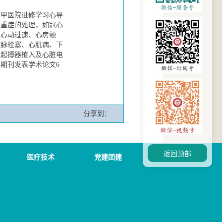
三甲医院进修学习心导
危重症的处理，如冠心
性心动过速、心房颤
动脉栓塞、心肌病、
下
脏起搏器植入及心脏电
心期刊发表学术论文
6
分享到：
返回顶部
医疗技术
党建团建