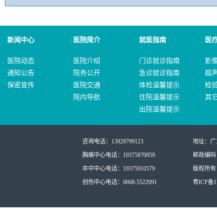
新闻中心
医院简介
就医指南
医
医院动态
医院介绍
门诊就诊指南
影
通知公告
院务公开
急诊就诊指南
超
保密宣传
医院交通
体检温馨提示
检
院内导航
住院温馨提示
其
出院温馨提示
咨询电话：13929799123
地址：广
胸痛中心电话：19375870959
邮政编码：
卒中中心电话：19375910579
版权所有：
创伤中心电话：0668-5522091
粤ICP备17