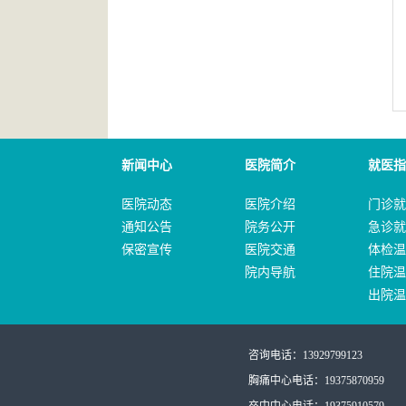
新闻中心
医院简介
就医指
医院动态
医院介绍
门诊就
通知公告
院务公开
急诊就
保密宣传
医院交通
体检温
院内导航
住院温
出院温
咨询电话：13929799123
胸痛中心电话：19375870959