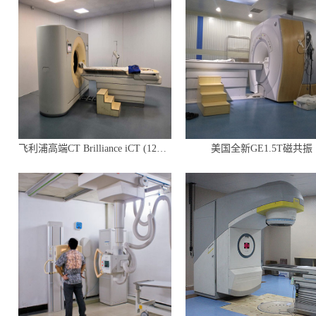
飞利浦高端CT Brilliance iCT (128排256层)
美国全新GE1.5T磁共振