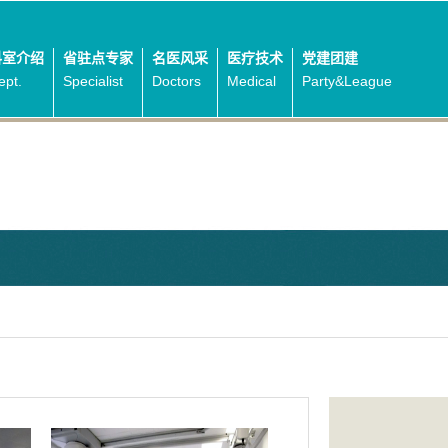
科室介绍
省驻点专家
名医风采
医疗技术
党建团建
ept.
Specialist
Doctors
Medical
Party&League