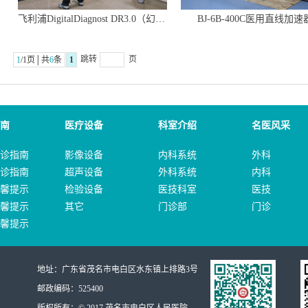
飞利浦DigitalDiagnost DR3.0（幻影）
BJ-6B-400C医用直线加速
跳转
页
1
/1页│共
6
条
1
南
医疗设备
科室介绍
名医风采
诊指南
影像设备
内科系统
外科
诊指南
超声设备
外科系统
内科
馨提示
检验设备
医技科室
医技
馨提示
其它
门诊部
门诊
馨提示
地址：广东省茂名市电白区水东镇上排路3号
邮政编码：525400