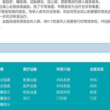
、脂肪肝、糖尿病、动脉硬化、冠心病、肥胖等症的病人越来越多。
远离心血管疾病威胁，除了平常保健，早期发现与治疗也非常重要。
即使是轻微的病变。有些人原本并没有病，但会突然出现心肌梗塞的高危症
一步的诊断或治疗。
高、血脂高或有家族史的人群，将ICT检查列入简便易行的常规体检，作
。
南
医疗设备
科室介绍
名医风采
诊指南
影像设备
内科系统
外科
诊指南
超声设备
外科系统
内科
馨提示
检验设备
医技科室
医技
馨提示
其它
门诊部
门诊
馨提示