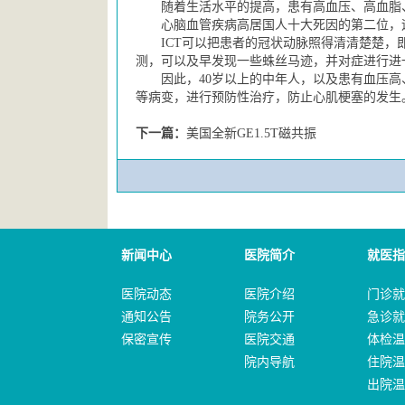
随着生活水平的提高，患有高血压、高血脂
心脑血管疾病高居国人十大死因的第二位，
ICT可以把患者的冠状动脉照得清清楚楚，
测，可以及早发现一些蛛丝马迹，并对症进行进
因此，40岁以上的中年人，以及患有血压
等病变，进行预防性治疗，防止心肌梗塞的发生
下一篇：
美国全新GE1.5T磁共振
新闻中心
医院简介
就医指
医院动态
医院介绍
门诊就
通知公告
院务公开
急诊就
保密宣传
医院交通
体检温
院内导航
住院温
出院温