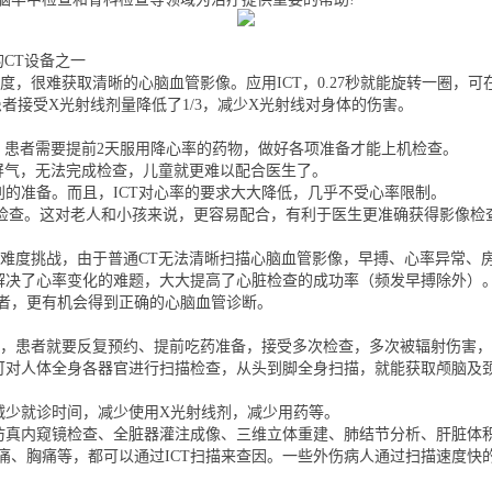
的CT设备之一
度，很难获取清晰的心脑血管影像。应用ICT，0.27秒就能旋转一圈，
患者接受X光射线剂量降低了1/3，减少X光射线对身体的伤害。
分，患者需要提前2天服用降心率的药物，做好各项准备才能上机检查。
的屏气，无法完成检查，儿童就更难以配合医生了。
别的准备。而且，ICT对心率的要求大大降低，几乎不受心率限制。
T检查。这对老人和小孩来说，更容易配合，有利于医生更准确获得影像检
高难度挑战，由于普通CT无法清晰扫描心脑血管影像，早搏、心率异常、
上解决了心率变化的难题，大大提高了心脏检查的成功率（频发早搏除外）
患者，更有机会得到正确的心脑血管诊断。
做，患者就要反复预约、提前吃药准备，接受多次检查，多次被辐射伤害
可对人体全身各器官进行扫描检查，从头到脚全身扫描，就能获取颅脑及颈部
减少就诊时间，减少使用X光射线剂，减少用药等。
行仿真内窥镜检查、全脏器灌注成像、三维立体重建、肺结节分析、肝脏体
、胸痛等，都可以通过ICT扫描来查因。一些外伤病人通过扫描速度快的