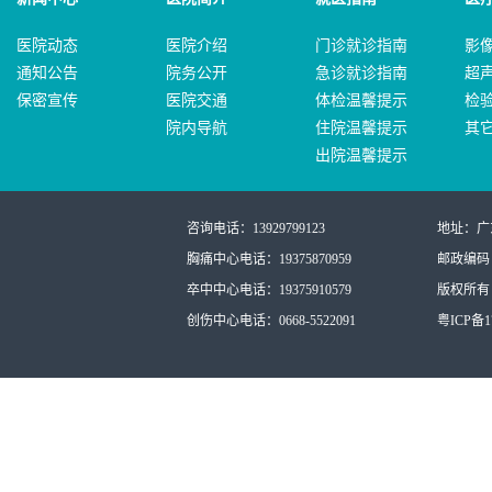
医院动态
医院介绍
门诊就诊指南
影
通知公告
院务公开
急诊就诊指南
超
保密宣传
医院交通
体检温馨提示
检
院内导航
住院温馨提示
其
出院温馨提示
咨询电话：13929799123
地址：广
胸痛中心电话：19375870959
邮政编码：
卒中中心电话：19375910579
版权所有：
创伤中心电话：0668-5522091
粤ICP备17