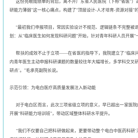
这份亮眼成绩单的背后，离不开广东省人民医院（下称“省医”）近
研能力薄弱”这一核心痛点，构建了“顶层设计-人才培育-资源对接”
“最初我们申报项目，常因实验设计不规范、逻辑链条不完整被退回
划：从“临床医生如何发现科研问题”开始，针对青年科研人员开展
帮扶的成效不止于立项——在省医的指导下，我院建立了“临床问题-
内青年医生主动申报科研课题的数量较往年大幅增长，多学科交叉研
研点’。”毛承亮副院长说。
示范引领：为电白医疗高质量发展注入新动能
对于电白区而言，此次三项省级立项的意义，早已超出一家医院的
开展“科研能力培训班”，带动区域整体科研水平提升。
“我们不仅要自己把科研做起来，更要带动整个电白中医药科研‘