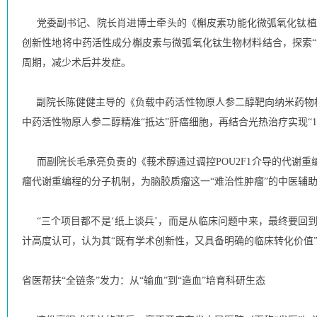
党委副书记、院长肖进博士牵头的《槲皮素功能化微弧氧化钛植入
创新性地将中药活性成分槲皮素与微弧氧化钛生物材料结合，探索“
周期，减少术后并发症。
副院长陈健健主导的《负载中药活性物原人参二醇靶向纳米药物构
中药活性物原人参二醇精准“抵达”肝癌细胞，再结合光热治疗实现“
而副院长毛承亮负责的《莪术醇通过调控POU2F1介导的代谢
瘤代谢重编程的分子机制，为脑胶质瘤这一“难治性肿瘤”的中医辅
“三个项目都不是‘纸上谈兵’，而是从临床问题中来，最终要回到
计高度认可，认为其“既有学术创新性，又具备明确的临床转化价值
省医帮扶“全链条”发力：从“输血”到“造血”培育科研生态