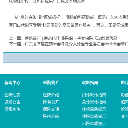
床验证阶段，让科研成果早日惠及本地患者。
从“零的突破”到“区域标杆”，我院的科研跨越，既是广东省人
家门口就能享受到“科研驱动的高质量医疗服务”，而这，正是区域
上一篇：
医路童行 | 医心陪伴 我院职工子女探院活动圆满落幕
下一篇：
广东省基层医药学会呼吸介入诊治专业委员会学术年会暨
新闻中心
医院简介
就医指南
医
医院动态
医院介绍
门诊就诊指南
影
通知公告
院务公开
急诊就诊指南
超
保密宣传
医院交通
体检温馨提示
检
院内导航
住院温馨提示
其
出院温馨提示