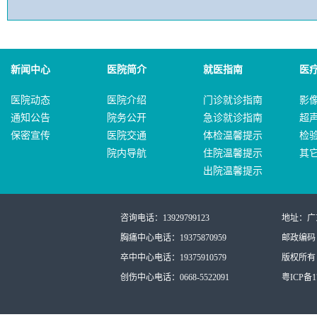
新闻中心
医院简介
就医指南
医
医院动态
医院介绍
门诊就诊指南
影
通知公告
院务公开
急诊就诊指南
超
保密宣传
医院交通
体检温馨提示
检
院内导航
住院温馨提示
其
出院温馨提示
咨询电话：13929799123
地址：广
胸痛中心电话：19375870959
邮政编码：
卒中中心电话：19375910579
版权所有：
创伤中心电话：0668-5522091
粤ICP备17