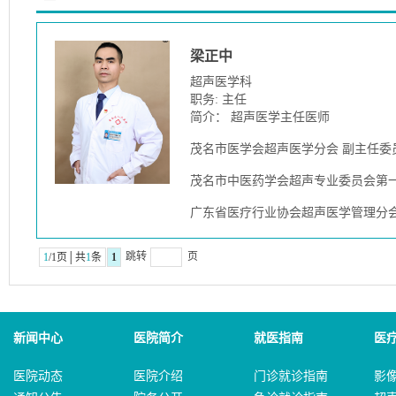
梁正中
超声医学科
职务: 主任
简介： 超声医学主任医师
茂名市医学会超声医学分会 副主任委
茂名市中医药学会超声专业委员会第
广东省医疗行业协会超声医学管理分会
跳转
页
1
/1页│共
1
条
1
新闻中心
医院简介
就医指南
医
医院动态
医院介绍
门诊就诊指南
影