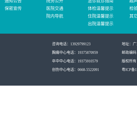
通知公告
院务公开
急诊就诊指南
超
保密宣传
医院交通
体检温馨提示
检
院内导航
住院温馨提示
其
出院温馨提示
咨询电话：13929799123
地址：广
胸痛中心电话：19375870959
邮政编码：
卒中中心电话：19375910579
版权所有：
创伤中心电话：0668-5522091
粤ICP备17