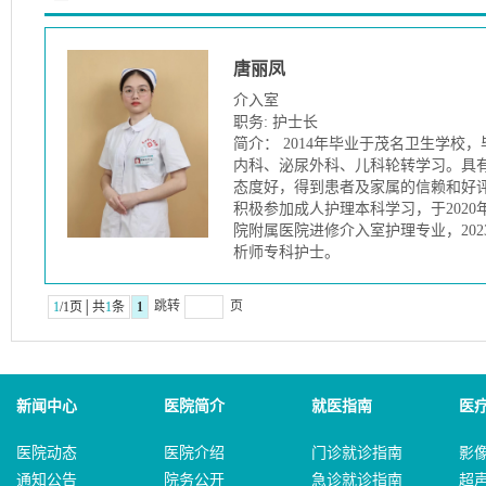
唐丽凤
介入室
职务: 护士长
简介： 2014年毕业于茂名卫生学
内科、泌尿外科、儿科轮转学习。具
态度好，得到患者及家属的信赖和好
积极参加成人护理本科学习，于2020
院附属医院进修介入室护理专业，20
析师专科护士。
跳转
页
1
/1页│共
1
条
1
新闻中心
医院简介
就医指南
医
医院动态
医院介绍
门诊就诊指南
影
通知公告
院务公开
急诊就诊指南
超