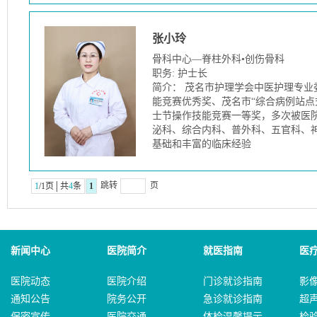
张小玲
骨科中心—脊柱外科•创伤骨科
职务: 护士长
简介： 茂名市护理学会中医护理专
能竞赛优秀奖、茂名市“综合病例站点式
士节操作技能竞赛一等奖，多次被医
泌科、综合内科、普外科、五官科、神
基础和丰富的临床经验
跳转
页
1
/1页│共
4
条
1
新闻中心
医院简介
就医指南
医
医院动态
医院介绍
门诊就诊指南
影
通知公告
院务公开
急诊就诊指南
超
保密宣传
医院交通
体检温馨提示
检