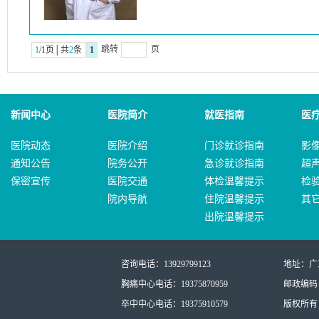
跳转
页
1
/1页│共
2
条
1
新闻中心
医院简介
就医指南
医
医院动态
医院介绍
门诊就诊指南
影
通知公告
院务公开
急诊就诊指南
超
保密宣传
医院交通
体检温馨提示
检
院内导航
住院温馨提示
其
出院温馨提示
咨询电话：13929799123
地址：广
胸痛中心电话：19375870959
邮政编码：
卒中中心电话：19375910579
版权所有：