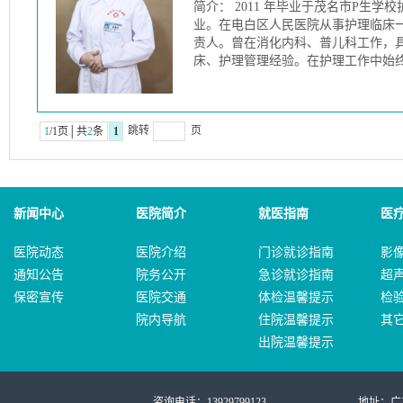
简介： 2011 年毕业于茂名市P生学
业。在电白区人民医院从事护理临床
责人。曾在消化内科、普儿科工作，
床、护理管理经验。在护理工作中始
跳转
页
1
/1页│共
2
条
1
新闻中心
医院简介
就医指南
医
医院动态
医院介绍
门诊就诊指南
影
通知公告
院务公开
急诊就诊指南
超
保密宣传
医院交通
体检温馨提示
检
院内导航
住院温馨提示
其
出院温馨提示
咨询电话：13929799123
地址：广